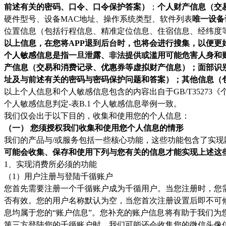
前述有关的密码、口令、口令保护答案）
；
个人财产信息（交
硬件型号、设备MAC地址、操作系统类型、软件列表
唯一设备识别
位置信息（包括行程信息、精准定位信息、住宿信息、经纬度
以上信息，在您将APP退到后台时，也将会进行搜集，以便更
个人敏感信息是指一旦泄露、非法提供或滥用可能危害人身和
产信息（交易和消费记录、优惠券等虚拟财产信息）；面部识
址及与前述有关的密码与密码保护问题和答案）；其他信息（
以上个人信息和个人敏感信息包含的内容出自于GB/T35273
个人敏感信息判定-表B.1 个人敏感信息举例一致。
我们仅会出于以下目的，收集和使用您的个人信息：
（一） 您须授权我们收集和使用您个人信息的情形
我们的产品与/或服务包括一些核心功能，这些功能包含了实现
可能会收集、保存和使用下列与您有关的信息才能实现上述这
1、实现消费所必须的功能
（1）用户注册与登陆千循账户
您首先需要注册一个千循账户成为千循用户。当您注册时，您
否有效。您的用户名称默认为空，当您首次注册设置后即不可
息均属于您的“账户信息”。您补充的账户信息将有助于我们
第三方登陆您的千循账户时，我们可能还会收集您的微信头像信息