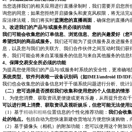
当您选择我们的相关应用进行直播录制时，我们需要开启您所
询您的同意；如果您拒绝开启摄像头和麦克风权限，将无法完
应法律法规，我们将实时
监测您的直播画面
，确保您的直播内
3、改进我们的产品与/或服务所必须的功能
我们可能会收集您的订单信息、浏览信息、您的兴趣爱好（您
希望找到的商品或服务。
我们还可能为了提供服务及改进服务
息，以及您与我们的关联方、我们合作伙伴之间互动时我们获
务。我们可能会将来自某项服务的信息与来自其他服务的信息
4、保障交易安全所必须的功能
为提高您使用我们的产品与/或服务时系统的安全性，更准确
系统类型、软件列表唯一设备识别码（如IMEI/android ID/IDFA
我们也会收集您的设备信息对于千循系统问题进行分析、统计
（二）您可选择是否授权我们收集和使用您的个人信息的情形
1、为使您消费、获取资讯更便捷或更有乐趣，从而提升您在
可以进行网上消费、获取资讯及视听娱乐，但您可能无法使用
（1）基于
精确和粗略
位置信息的个性化推荐功能：
我们会收集
处的地点。
包括自动为您快速新建收货地址方便您快速购物，
（2）基于摄像头（相机）的附加功能：您可以使用这个附加