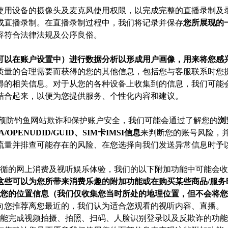
使用设备的摄像头及麦克风使用权限，以完成完整的直播录制及
成直播录制。在直播录制过程中，我们将记录并保存
您所展现的
容符合法律法规及公序良俗。
可以在账户设置中）进行数据分析以形成用户画像，用来将您感
质量的合理需要而获得的您的其他信息，包括您与客服联系时您
得的相关信息。对于从您的各种设备上收集到的信息，我们可能
结合起来，以便为您提供服务、个性化内容和建议。
地预防钓鱼网站欺诈和保护账户安全，我们可能会通过了解您的
浏
/OPENUDID/GUID、SIM卡IMSI信息
来判断您的账号风险，并
流量并排查可能存在的风险、在您选择向我们发送异常信息时予
千循的网上消费及视听娱乐体验，我们的以下附加功能中可能会
这些可以为您所带来消费乐趣的附加功能或在购买某些商品/服务
您的位置信息（我们仅收集您当时所处的地理位置，但不会将您
向您推荐离您最近的，我们认为适合您观看的视听内容、直播。
功能完成视频拍摄、拍照、扫码、人脸识别登录以及反欺诈的功