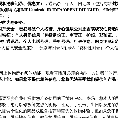
易和消费记录、优惠券）
；通讯录；个人上网记录（包括网站
浏
码（如IMEI/android ID/IDFA/OPENUDID/GUID
、
SIM
等）；
好的为您服务。
财产安全，极易导致个人名誉、身心健康受到损害或歧视性待遇
别特征；个人身份信息（包括身份证、军官证、护照、驾驶证、
包括通讯录、个人电话号码、手机号码、行程信息、网页浏览记
《个人信息安全规范》，分别与附录A附录A（资料性附录）-个人信
网上购物所必须的功能、观看直播所必须的功能、改进我们的产
些功能。如果您不提供相关信息，您将无法享受我们提供的产品与
需要至少向我们提供您准备使用的千循账户名、密码、您本人的
修改，您可以修改补充您的昵称、性别、手机号、生日以及您的
为您提供个性化的商品或服务推荐和更优的购物体验，但如果您不
、微信性别信息、微信地理信息、微信openid信息、支付宝